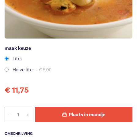
maak keuze
Liter
Halve liter
– € 5,00
€ 11,75
–
+
Plaats in mandje
OMSCHRIJVING