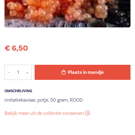
€ 6,50
–
+
Plaats in mandje
OMSCHRIJVING
imitatiekaviaar, potje, 50 gram, ROOD
Bekijk meer uit de collectie conserven