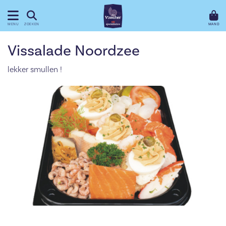
MAND
MENU
ZOEKEN
Vissalade Noordzee
lekker smullen !