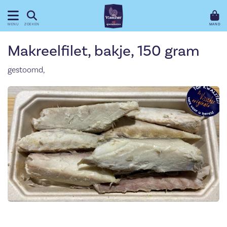
MAND
MENU
ZOEKEN
Makreelfilet, bakje, 150 gram
gestoomd,