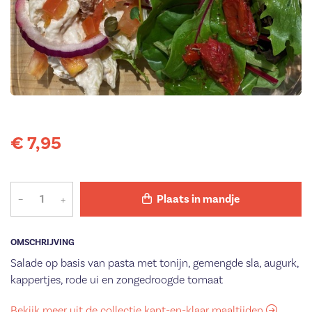
€ 7,95
–
+
Plaats in mandje
OMSCHRIJVING
Salade op basis van pasta met tonijn, gemengde sla, augurk,
kappertjes, rode ui en zongedroogde tomaat
Bekijk meer uit de collectie kant-en-klaar maaltijden