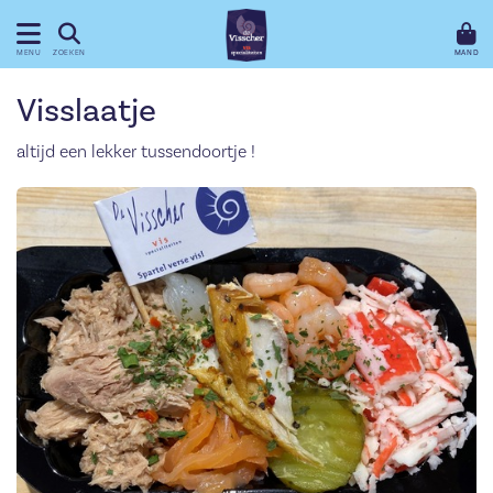
MAND
MENU
ZOEKEN
Visslaatje
altijd een lekker tussendoortje !