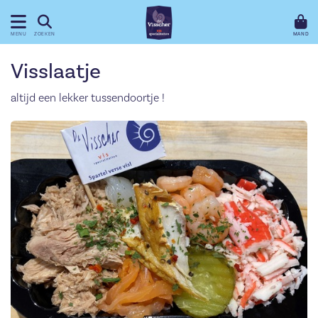
MAND
MENU
ZOEKEN
Visslaatje
altijd een lekker tussendoortje !