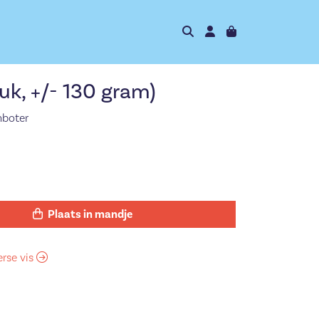
tuk, +/- 130 gram)
mboter
Plaats in mandje
erse vis